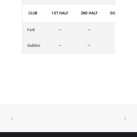
CLUB
1ST HALF
2ND HALF
GOALS
E
Forlì
—
—
0
Gubbio
—
—
1