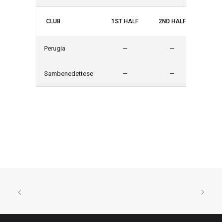
CLUB
1ST HALF
2ND HALF
GOAL
Perugia
—
—
1
Sambenedettese
—
—
2