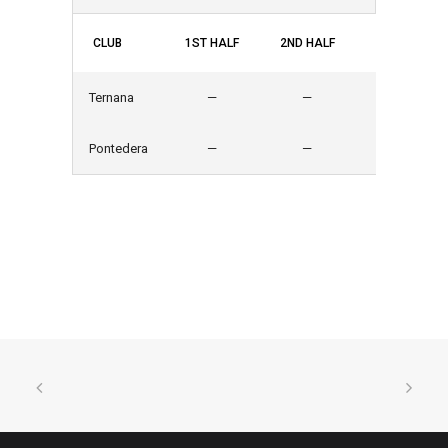
CLUB
1ST HALF
2ND HALF
GOALS
Ternana
—
—
2
Pontedera
—
—
1