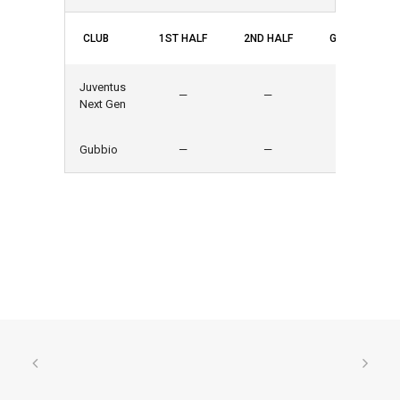
CLUB
1ST HALF
2ND HALF
GOALS
Juventus
—
—
2
Next Gen
Gubbio
—
—
2