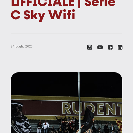
U
F
F
I
C
I
A
L
E
|
S
e
r
i
e
C
S
k
y
W
i
f
i
24 Luglio 2025