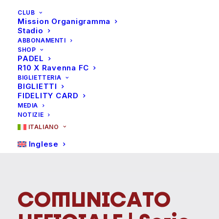
CLUB
Mission Organigramma
Stadio
ABBONAMENTI
SHOP
PADEL
R10 X Ravenna FC
BIGLIETTERIA
BIGLIETTI
FIDELITY CARD
MEDIA
NOTIZIE
ITALIANO
Inglese
C
O
M
U
N
I
C
A
T
O