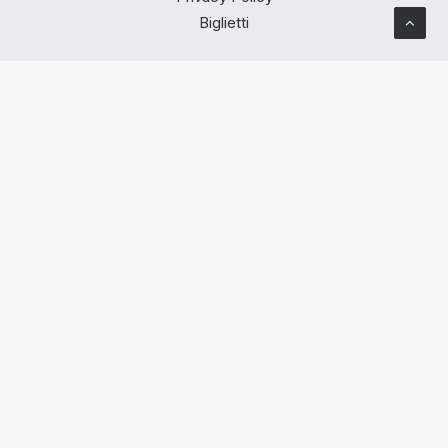
Biglietti
© 2024 Powered by
Epico Play
. Ravenna FC. Tutti i diritti
riservati