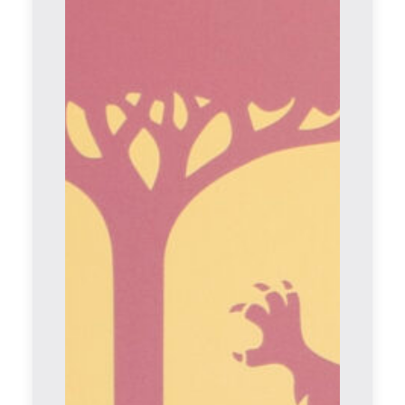
inserimento. Nel corso della propria carriera
è stato uno dei protagonisti del percorso
vincente del Modena, contribuendo al
doppio salto dalla Serie D alla Serie B e alla
conquista della Supercoppa di Serie C.
Arriva in giallorosso con alle spalle un
importante bagaglio di 61 presenze in serie
B.
Esperienza, dinamismo e mentalità vincente:
Edoardo è pronto a mettere le proprie
qualità al servizio del Ravenna arricchendo
una rosa che vuole continuare a regalare
soddisfazioni alla propria tifoseria
Benvenuto in giallorosso, Edoardo!
Recommended articles and news items