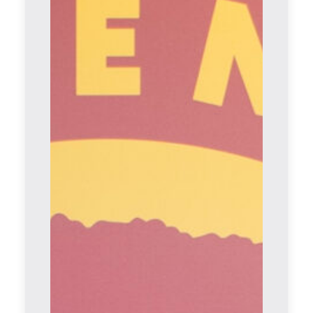
Edoardo Duca è un nuovo giocatore del
Ravenna FC
Il Ravenna Football Club 1913 comunica di
aver acquisito a titolo definitivo dalla Juve
Stabia le prestazioni sportive del
centrocampista Edoardo Duca. Il calciatore
ha sottoscritto un contratto biennale con il
club giallorosso.
Il suo arrivo conferma la volontà della
società di rafforzare ulteriormente una
squadra già competitiva, inserendo
nell’organico giocatori di valore e funzionali
alla costruzione di un progetto sportivo
ambizioso di prospettiva.
Centrocampista duttile, capace di ricoprire
più ruoli in mediana, Duca abbina qualità
tecnica, corsa e spiccate doti di